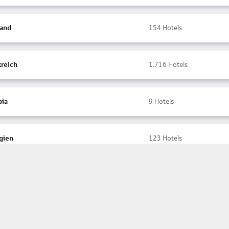
land
154
Hotels
kreich
1.716
Hotels
ia
9
Hotels
gien
123
Hotels
ltar
3
Hotels
ada
10
Hotels