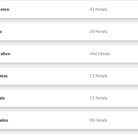
nien
41
Hotels
a
29
Hotels
ralien
444
Hotels
amas
13
Hotels
ain
15
Hotels
ados
69
Hotels