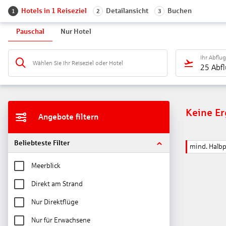
Hotels in 1 Reiseziel
Detailansicht
Buchen
1
2
3
Pauschal
Nur Hotel
Ihr Abflu
Wählen Sie Ihr Reiseziel oder Hotel
25 Abf
Keine E
Angebote filtern
Beliebteste Filter
mind. Halb
Meerblick
Direkt am Strand
Nur Direktflüge
Nur für Erwachsene