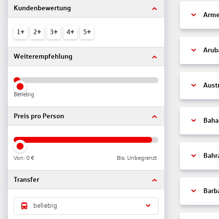
Kundenbewertung
Arme
1+
2+
3+
4+
5+
Arub
Weiterempfehlung
Aust
Beliebig
Preis pro Person
Bah
Bahr
Von:
0 €
Bis: Unbegrenzt
Transfer
Barb
beliebig