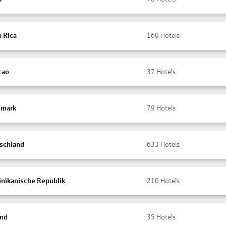
a Rica
160
Hotels
çao
37
Hotels
mark
79
Hotels
schland
633
Hotels
nikanische Republik
210
Hotels
and
35
Hotels