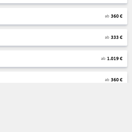
360
€
ab
333
€
ab
1.019
€
ab
360
€
ab
667
€
ab
1.663
€
ab