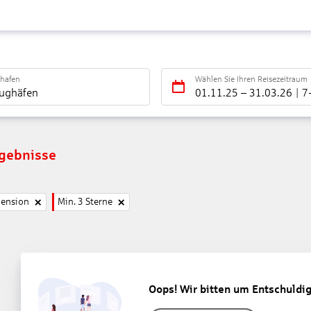
ghafen
Wählen Sie Ihren Reisezeitraum
lughäfen
01.11.25
–
31.03.26
7
rgebnisse
pension
Min. 3 Sterne
Oops! Wir bitten um Entschuldi