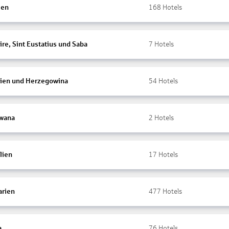
ien
168
Hotels
re, Sint Eustatius und Saba
7
Hotels
ien und Herzegowina
54
Hotels
wana
2
Hotels
lien
17
Hotels
arien
477
Hotels
a
76
Hotels