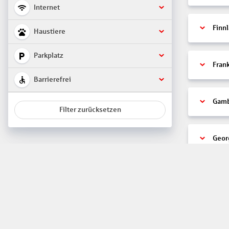
Internet
Finn
Haustiere
Parkplatz
Fran
Barrierefrei
Gamb
Filter zurücksetzen
Geor
Gibra
Gren