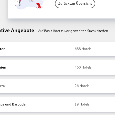
Zurück zur Übersicht
ative Angebote
Auf Basis Ihrer zuvor gewählten Suchkriterien
ten
688
Hotels
nien
460
Hotels
rra
26
Hotels
gua und Barbuda
19
Hotels