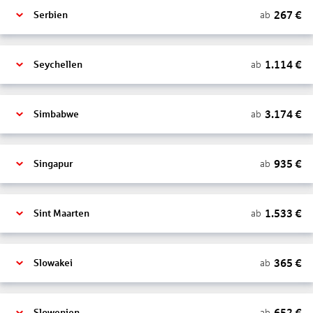
267
€
ab
Serbien
1.114
€
ab
Seychellen
3.174
€
ab
Simbabwe
935
€
ab
Singapur
1.533
€
ab
Sint Maarten
365
€
ab
Slowakei
652
€
ab
Slowenien