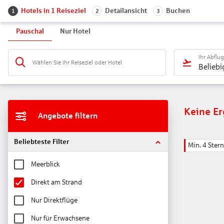
Hotels in 1 Reiseziel
Detailansicht
Buchen
1
2
3
Pauschal
Nur Hotel
Ihr Abflu
Wählen Sie Ihr Reiseziel oder Hotel
Beliebi
Keine E
Angebote filtern
Beliebteste Filter
Min. 4 Ster
Meerblick
Direkt am Strand
Nur Direktflüge
Nur für Erwachsene