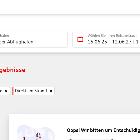
ghafen
Wählen Sie Ihren Reisezeitraum
ger Abflughafen
15.06.25
–
12.06.27
1
rgebnisse
ne
Direkt am Strand
Oops! Wir bitten um Entschuldi