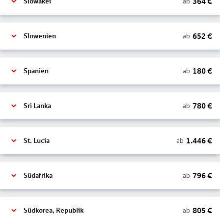
364
€
ab
Slowakei
652
€
ab
Slowenien
180
€
ab
Spanien
780
€
ab
Sri Lanka
1.446
€
ab
St. Lucia
796
€
ab
Südafrika
805
€
ab
Südkorea, Republik