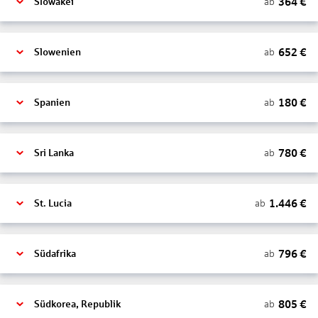
364
€
ab
Slowakei
652
€
ab
Slowenien
180
€
ab
Spanien
780
€
ab
Sri Lanka
1.446
€
ab
St. Lucia
796
€
ab
Südafrika
805
€
ab
Südkorea, Republik