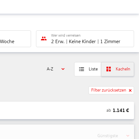
Wer wird verreisen
 Woche
2 Erw.
Keine Kinder
1 Zimmer
A-Z
Liste
Kacheln
Filter zurücksetzen
1.141
€
ab
Günstigste