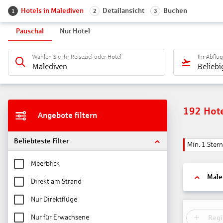
Hotels in Malediven
Detailansicht
Buchen
1
2
3
Pauschal
Nur Hotel
Wählen Sie Ihr Reiseziel oder Hotel
Ihr Abflu
Malediven
Beliebi
192
Hot
Angebote filtern
Beliebteste Filter
Min. 1 Stern
Meerblick
Male
Direkt am Strand
Nur Direktflüge
Nur für Erwachsene
Regi