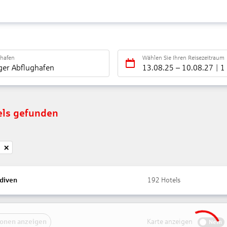
ghafen
Wählen Sie Ihren Reisezeitraum
ger Abflughafen
13.08.25
–
10.08.27
1
els gefunden
diven
192
Hotels
onen anzeigen
Karte anzeigen
Nein